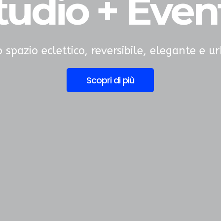
tudio + Even
 spazio eclettico, reversibile, elegante e u
Scopri di più