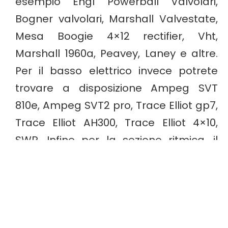
esempio Engl Powerball Valvolari,
Bogner valvolari, Marshall Valvestate,
Mesa Boogie 4×12 rectifier, Vht,
Marshall 1960a, Peavey, Laney e altre.
Per il basso elettrico invece potrete
trovare a disposizione Ampeg SVT
810e, Ampeg SVT2 pro, Trace Elliot gp7,
Trace Elliot AH300, Trace Elliot 4×10,
SWR. Infine per la sezione ritmica, il
nostro
studio registrazione a Milano
,
mette a disposizione una Tama Artstar
S e una Pearl Premier Signa.