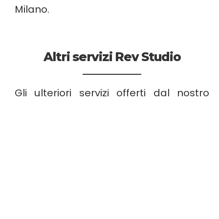
Milano.
Altri servizi Rev Studio
Gli ulteriori servizi offerti dal nostro
studio fotografico Milano sono:
•
Servizio make-up
• Hair stylist
•
Catering
• Area ristoro e relax con bar
interno
• Personale per l’accoglienza
•
Noleggio arredamento ad hoc
•
Impianto audio
• Wi-Fi con
connessione Gigabit