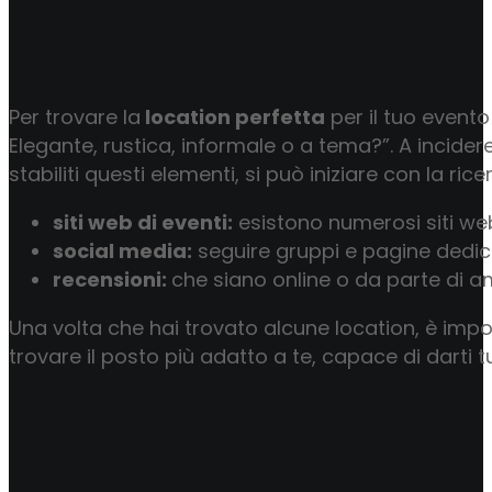
Per trovare la
location perfetta
per il tuo event
Elegante, rustica, informale o a tema?”. A incide
stabiliti questi elementi, si può iniziare con la ri
siti web di eventi:
esistono numerosi siti web 
social media:
seguire gruppi e pagine dedica
recensioni:
che siano online o da parte di am
Una volta che hai trovato alcune location, è impo
trovare il posto più adatto a te, capace di darti t