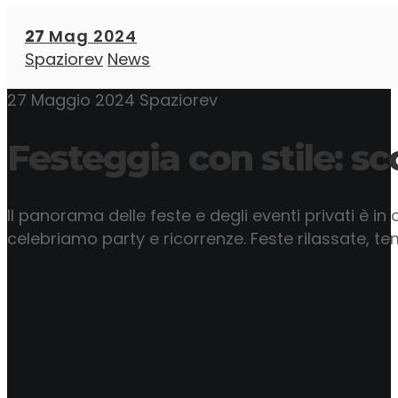
27
Mag 2024
Spaziorev
News
27 Maggio 2024
Spaziorev
Festeggia con stile: sco
Il panorama delle feste e degli eventi privati è in
celebriamo party e ricorrenze. Feste rilassate, te